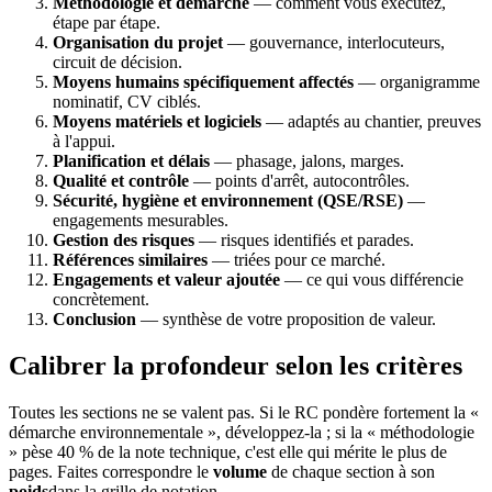
Méthodologie et démarche
— comment vous exécutez,
étape par étape.
Organisation du projet
— gouvernance, interlocuteurs,
circuit de décision.
Moyens humains spécifiquement affectés
— organigramme
nominatif, CV ciblés.
Moyens matériels et logiciels
— adaptés au chantier, preuves
à l'appui.
Planification et délais
— phasage, jalons, marges.
Qualité et contrôle
— points d'arrêt, autocontrôles.
Sécurité, hygiène et environnement (QSE/RSE)
—
engagements mesurables.
Gestion des risques
— risques identifiés et parades.
Références similaires
— triées pour ce marché.
Engagements et valeur ajoutée
— ce qui vous différencie
concrètement.
Conclusion
— synthèse de votre proposition de valeur.
Calibrer la profondeur selon les critères
Toutes les sections ne se valent pas. Si le RC pondère fortement la «
démarche environnementale », développez-la ; si la « méthodologie
» pèse 40 % de la note technique, c'est elle qui mérite le plus de
pages. Faites correspondre le
volume
de chaque section à son
poids
dans la grille de notation.