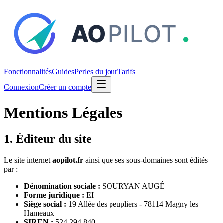
Fonctionnalités
Guides
Perles du jour
Tarifs
Connexion
Créer un compte
Mentions Légales
1. Éditeur du site
Le site internet
aopilot.fr
ainsi que ses sous-domaines sont édités
par :
Dénomination sociale :
SOURYAN AUGÉ
Forme juridique :
EI
Siège social :
19 Allée des peupliers - 78114 Magny les
Hameaux
SIREN :
524 294 840